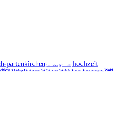
hochzeit
h-partenkirchen
grainau
Geroldsee
chloss
Wald
Schäzlerpalais
simmssee
Ski
Skirennen
Skischule
Sommer
Sonnenuntergang