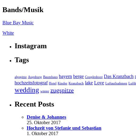
Bands/Musik
Blue Bay Music
White
Instagram
Tags
bayern
berge
Das Kranzbach
alpspitze
Augsburg
Baumhaus
Coupleshoot
hochzeitsfotograf
lake
Love
Hotel
Kinder
Kranzbach
Luftaufnahmen
Luftb
wedding
zugspitze
winter
Recent Posts
Denise & Johannes
25. Oktober 2017
Hochzeit von Stefanie und Sebastian
1. Oktober 2017