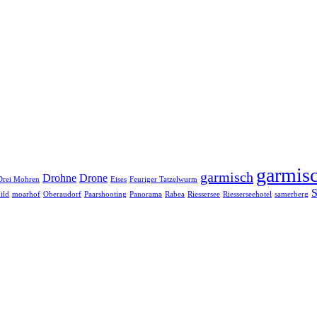
garmisc
garmisch
Drohne
Drone
Drei Mohren
Eises
Feuriger Tatzelwurm
S
ild
moarhof
Oberaudorf
Paarshooting
Panorama
Rabea
Riessersee
Riesserseehotel
samerberg