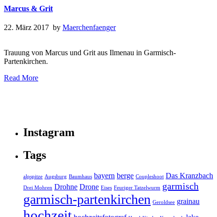
Marcus & Grit
22. März 2017 by
Maerchenfaenger
Trauung von Marcus und Grit aus Ilmenau in Garmisch-
Partenkirchen.
Read More
Instagram
Tags
bayern
berge
Das Kranzbach
alpspitze
Augsburg
Baumhaus
Coupleshoot
garmisch
Drohne
Drone
Drei Mohren
Eises
Feuriger Tatzelwurm
garmisch-partenkirchen
grainau
Geroldsee
hochzeit