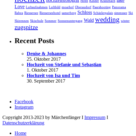
hochzeitsfotograf
lake
Hotel
Kinder
Kranzbach
Love
Luftaufnahmen
Luftbild
moarhof
Oberaudorf
Paarshooting
Panorama
Schloss
Rabea
Riessersee
Riesserseehotel
samerberg
Schäzlerpalais
simmssee
Ski
wedding
Wald
Skirennen
Skischule
Sommer
Sonnenuntergang
winter
zugspitze
Recent Posts
Denise & Johannes
25. Oktober 2017
Hochzeit von Stefanie und Sebastian
1. Oktober 2017
Hochzeit von Isa und Tim
30. September 2017
Facebook
Instagram
Copyright 2013-2023 by Märchenfänger I
Impressum
I
Datenschutzerklärung
Home