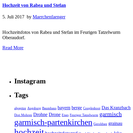
Hochzeit von Rabea und Stefan
5. Juli 2017 by
Maerchenfaenger
Hochzeitsfotos von Rabea und Stefan im Feurigen Tatzelwurm
Oberaudorf.
Read More
Instagram
Tags
bayern
berge
Das Kranzbach
alpspitze
Augsburg
Baumhaus
Coupleshoot
garmisch
Drohne
Drone
Drei Mohren
Eises
Feuriger Tatzelwurm
garmisch-partenkirchen
grainau
Geroldsee
hochzeit