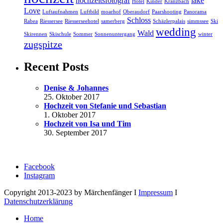
hochzeitsfotograf
lake
Hotel
Kinder
Kranzbach
Love
Luftaufnahmen
Luftbild
moarhof
Oberaudorf
Paarshooting
Panorama
Schloss
Rabea
Riessersee
Riesserseehotel
samerberg
Schäzlerpalais
simmssee
Ski
wedding
Wald
Skirennen
Skischule
Sommer
Sonnenuntergang
winter
zugspitze
Recent Posts
Denise & Johannes
25. Oktober 2017
Hochzeit von Stefanie und Sebastian
1. Oktober 2017
Hochzeit von Isa und Tim
30. September 2017
Facebook
Instagram
Copyright 2013-2023 by Märchenfänger I
Impressum
I
Datenschutzerklärung
Home