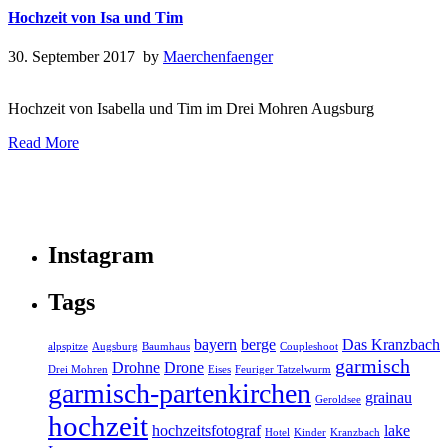
Hochzeit von Isa und Tim
30. September 2017 by
Maerchenfaenger
Hochzeit von Isabella und Tim im Drei Mohren Augsburg
Read More
Instagram
Tags
bayern
berge
Das Kranzbach
alpspitze
Augsburg
Baumhaus
Coupleshoot
garmisch
Drohne
Drone
Drei Mohren
Eises
Feuriger Tatzelwurm
garmisch-partenkirchen
grainau
Geroldsee
hochzeit
hochzeitsfotograf
lake
Hotel
Kinder
Kranzbach