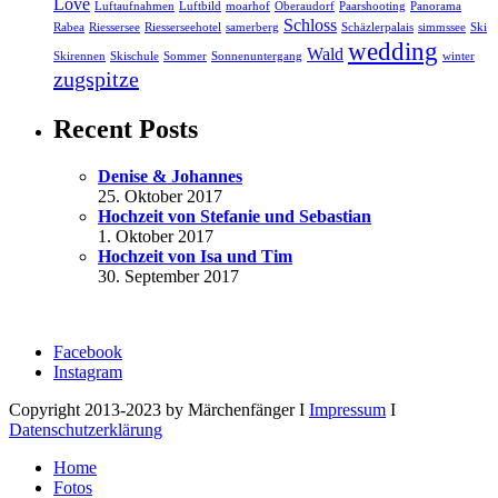
Love
Luftaufnahmen
Luftbild
moarhof
Oberaudorf
Paarshooting
Panorama
Schloss
Rabea
Riessersee
Riesserseehotel
samerberg
Schäzlerpalais
simmssee
Ski
wedding
Wald
Skirennen
Skischule
Sommer
Sonnenuntergang
winter
zugspitze
Recent Posts
Denise & Johannes
25. Oktober 2017
Hochzeit von Stefanie und Sebastian
1. Oktober 2017
Hochzeit von Isa und Tim
30. September 2017
Facebook
Instagram
Copyright 2013-2023 by Märchenfänger I
Impressum
I
Datenschutzerklärung
Home
Fotos