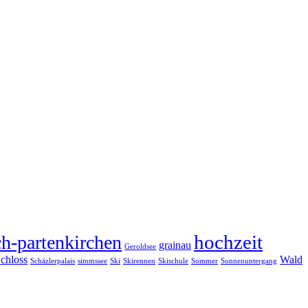
hochzeit
h-partenkirchen
grainau
Geroldsee
chloss
Wald
Schäzlerpalais
simmssee
Ski
Skirennen
Skischule
Sommer
Sonnenuntergang