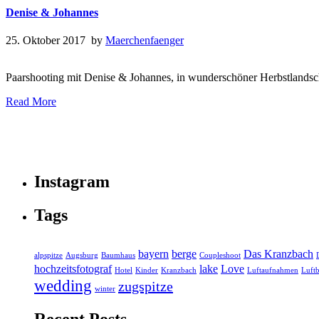
Denise & Johannes
25. Oktober 2017 by
Maerchenfaenger
Paarshooting mit Denise & Johannes, in wunderschöner Herbstlandsc
Read More
Instagram
Tags
bayern
berge
Das Kranzbach
alpspitze
Augsburg
Baumhaus
Coupleshoot
hochzeitsfotograf
lake
Love
Hotel
Kinder
Kranzbach
Luftaufnahmen
Luftb
wedding
zugspitze
winter