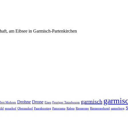
haft, am Eibsee in Garmisch-Partenkirchen
garmisc
garmisch
Drohne
Drone
Drei Mohren
Eises
Feuriger Tatzelwurm
S
ild
moarhof
Oberaudorf
Paarshooting
Panorama
Rabea
Riessersee
Riesserseehotel
samerberg