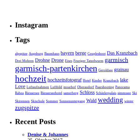
Instagram
Tags
bayern
berge
Das Kranzbach
alpspitze
Augsburg
Baumhaus
Coupleshoot
garmisch
Drohne
Drone
Drei Mohren
Eises
Feuriger Tatzelwurm
garmisch-partenkirchen
grainau
Geroldsee
hochzeit
hochzeitsfotograf
lake
Hotel
Kinder
Kranzbach
Love
Luftaufnahmen
Luftbild
moarhof
Oberaudorf
Paarshooting
Panorama
Schloss
Rabea
Riessersee
Riesserseehotel
samerberg
Schäzlerpalais
simmssee
Ski
wedding
Wald
Skirennen
Skischule
Sommer
Sonnenuntergang
winter
zugspitze
Recent Posts
Denise & Johannes