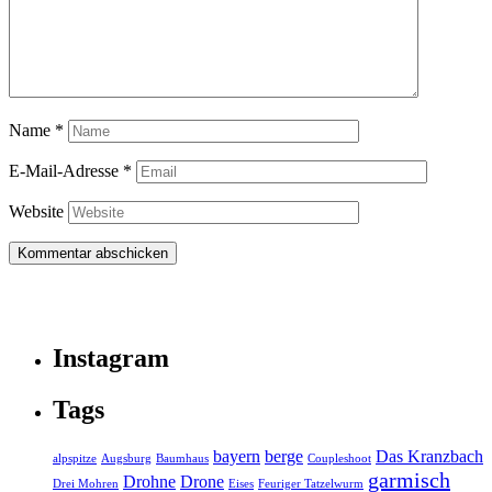
Name
*
E-Mail-Adresse
*
Website
Instagram
Tags
bayern
berge
Das Kranzbach
alpspitze
Augsburg
Baumhaus
Coupleshoot
garmisch
Drohne
Drone
Drei Mohren
Eises
Feuriger Tatzelwurm