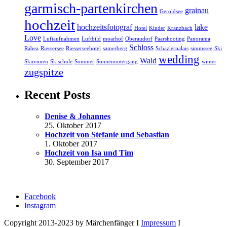
garmisch-partenkirchen
grainau
Geroldsee
hochzeit
hochzeitsfotograf
lake
Hotel
Kinder
Kranzbach
Love
Luftaufnahmen
Luftbild
moarhof
Oberaudorf
Paarshooting
Panorama
Schloss
Rabea
Riessersee
Riesserseehotel
samerberg
Schäzlerpalais
simmssee
Ski
wedding
Wald
Skirennen
Skischule
Sommer
Sonnenuntergang
winter
zugspitze
Recent Posts
Denise & Johannes
25. Oktober 2017
Hochzeit von Stefanie und Sebastian
1. Oktober 2017
Hochzeit von Isa und Tim
30. September 2017
Facebook
Instagram
Copyright 2013-2023 by Märchenfänger I
Impressum
I