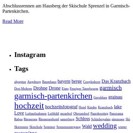
Abschlussrennen am Hausberg der Skischule Sprenzel in Garmisch-
Partenkirchen.
Read More
Instagram
Tags
bayern
berge
Das Kranzbach
alpspitze
Augsburg
Baumhaus
Coupleshoot
garmisch
Drohne
Drone
Drei Mohren
Eises
Feuriger Tatzelwurm
garmisch-partenkirchen
grainau
Geroldsee
hochzeit
hochzeitsfotograf
lake
Hotel
Kinder
Kranzbach
Love
Luftaufnahmen
Luftbild
moarhof
Oberaudorf
Paarshooting
Panorama
Schloss
Rabea
Riessersee
Riesserseehotel
samerberg
Schäzlerpalais
simmssee
Ski
wedding
Wald
Skirennen
Skischule
Sommer
Sonnenuntergang
winter
zugspitze