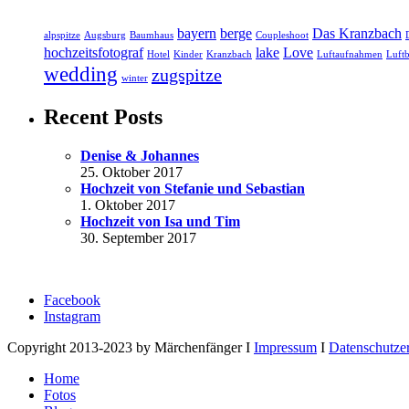
bayern
berge
Das Kranzbach
alpspitze
Augsburg
Baumhaus
Coupleshoot
hochzeitsfotograf
lake
Love
Hotel
Kinder
Kranzbach
Luftaufnahmen
Luftb
wedding
zugspitze
winter
Recent Posts
Denise & Johannes
25. Oktober 2017
Hochzeit von Stefanie und Sebastian
1. Oktober 2017
Hochzeit von Isa und Tim
30. September 2017
Facebook
Instagram
Copyright 2013-2023 by Märchenfänger I
Impressum
I
Datenschutze
Home
Fotos