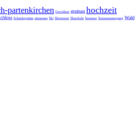
hochzeit
h-partenkirchen
grainau
Geroldsee
chloss
Wald
Schäzlerpalais
simmssee
Ski
Skirennen
Skischule
Sommer
Sonnenuntergang