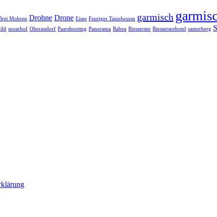
garmisc
garmisch
Drohne
Drone
Drei Mohren
Eises
Feuriger Tatzelwurm
S
ild
moarhof
Oberaudorf
Paarshooting
Panorama
Rabea
Riessersee
Riesserseehotel
samerberg
rklärung