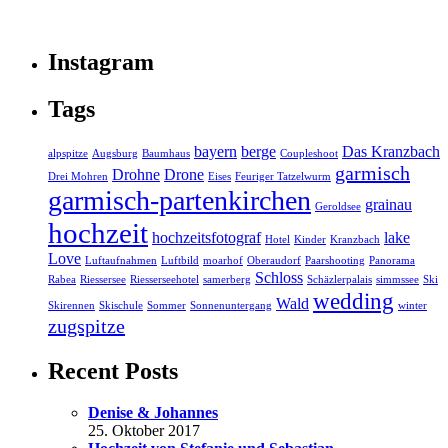
Instagram
Tags
bayern
berge
Das Kranzbach
alpspitze
Augsburg
Baumhaus
Coupleshoot
garmisch
Drohne
Drone
Drei Mohren
Eises
Feuriger Tatzelwurm
garmisch-partenkirchen
grainau
Geroldsee
hochzeit
hochzeitsfotograf
lake
Hotel
Kinder
Kranzbach
Love
Luftaufnahmen
Luftbild
moarhof
Oberaudorf
Paarshooting
Panorama
Schloss
Rabea
Riessersee
Riesserseehotel
samerberg
Schäzlerpalais
simmssee
Ski
wedding
Wald
Skirennen
Skischule
Sommer
Sonnenuntergang
winter
zugspitze
Recent Posts
Denise & Johannes
25. Oktober 2017