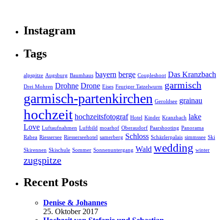
Instagram
Tags
bayern
berge
Das Kranzbach
alpspitze
Augsburg
Baumhaus
Coupleshoot
garmisch
Drohne
Drone
Drei Mohren
Eises
Feuriger Tatzelwurm
garmisch-partenkirchen
grainau
Geroldsee
hochzeit
hochzeitsfotograf
lake
Hotel
Kinder
Kranzbach
Love
Luftaufnahmen
Luftbild
moarhof
Oberaudorf
Paarshooting
Panorama
Schloss
Rabea
Riessersee
Riesserseehotel
samerberg
Schäzlerpalais
simmssee
Ski
wedding
Wald
Skirennen
Skischule
Sommer
Sonnenuntergang
winter
zugspitze
Recent Posts
Denise & Johannes
25. Oktober 2017