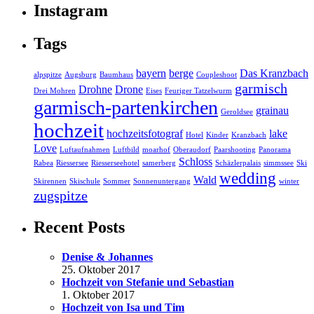
Instagram
Tags
bayern
berge
Das Kranzbach
alpspitze
Augsburg
Baumhaus
Coupleshoot
garmisch
Drohne
Drone
Drei Mohren
Eises
Feuriger Tatzelwurm
garmisch-partenkirchen
grainau
Geroldsee
hochzeit
hochzeitsfotograf
lake
Hotel
Kinder
Kranzbach
Love
Luftaufnahmen
Luftbild
moarhof
Oberaudorf
Paarshooting
Panorama
Schloss
Rabea
Riessersee
Riesserseehotel
samerberg
Schäzlerpalais
simmssee
Ski
wedding
Wald
Skirennen
Skischule
Sommer
Sonnenuntergang
winter
zugspitze
Recent Posts
Denise & Johannes
25. Oktober 2017
Hochzeit von Stefanie und Sebastian
1. Oktober 2017
Hochzeit von Isa und Tim