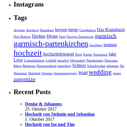
Instagram
Tags
bayern
berge
Das Kranzbach
alpspitze
Augsburg
Baumhaus
Coupleshoot
garmisch
Drohne
Drone
Drei Mohren
Eises
Feuriger Tatzelwurm
garmisch-partenkirchen
grainau
Geroldsee
hochzeit
hochzeitsfotograf
lake
Hotel
Kinder
Kranzbach
Love
Luftaufnahmen
Luftbild
moarhof
Oberaudorf
Paarshooting
Panorama
Schloss
Rabea
Riessersee
Riesserseehotel
samerberg
Schäzlerpalais
simmssee
Ski
wedding
Wald
Skirennen
Skischule
Sommer
Sonnenuntergang
winter
zugspitze
Recent Posts
Denise & Johannes
25. Oktober 2017
Hochzeit von Stefanie und Sebastian
1. Oktober 2017
Hochzeit von Isa und Tim