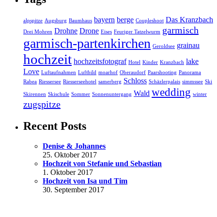
bayern
berge
Das Kranzbach
alpspitze
Augsburg
Baumhaus
Coupleshoot
garmisch
Drohne
Drone
Drei Mohren
Eises
Feuriger Tatzelwurm
garmisch-partenkirchen
grainau
Geroldsee
hochzeit
hochzeitsfotograf
lake
Hotel
Kinder
Kranzbach
Love
Luftaufnahmen
Luftbild
moarhof
Oberaudorf
Paarshooting
Panorama
Schloss
Rabea
Riessersee
Riesserseehotel
samerberg
Schäzlerpalais
simmssee
Ski
wedding
Wald
Skirennen
Skischule
Sommer
Sonnenuntergang
winter
zugspitze
Recent Posts
Denise & Johannes
25. Oktober 2017
Hochzeit von Stefanie und Sebastian
1. Oktober 2017
Hochzeit von Isa und Tim
30. September 2017