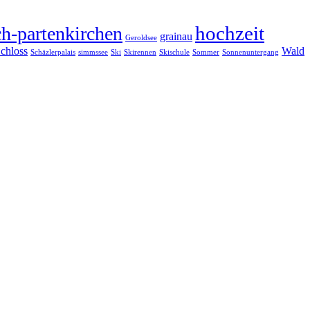
hochzeit
h-partenkirchen
grainau
Geroldsee
chloss
Wald
Schäzlerpalais
simmssee
Ski
Skirennen
Skischule
Sommer
Sonnenuntergang