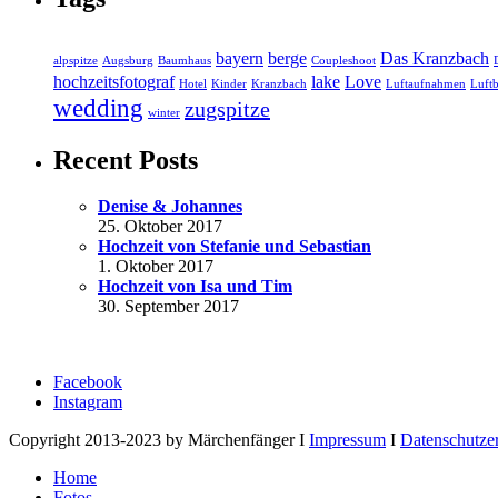
bayern
berge
Das Kranzbach
alpspitze
Augsburg
Baumhaus
Coupleshoot
hochzeitsfotograf
lake
Love
Hotel
Kinder
Kranzbach
Luftaufnahmen
Luftb
wedding
zugspitze
winter
Recent Posts
Denise & Johannes
25. Oktober 2017
Hochzeit von Stefanie und Sebastian
1. Oktober 2017
Hochzeit von Isa und Tim
30. September 2017
Facebook
Instagram
Copyright 2013-2023 by Märchenfänger I
Impressum
I
Datenschutze
Home
Fotos