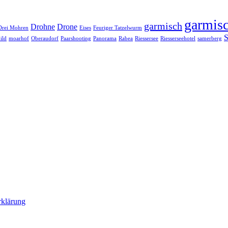
garmisc
garmisch
Drohne
Drone
Drei Mohren
Eises
Feuriger Tatzelwurm
S
ild
moarhof
Oberaudorf
Paarshooting
Panorama
Rabea
Riessersee
Riesserseehotel
samerberg
rklärung