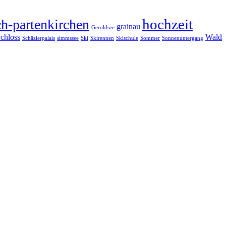
hochzeit
h-partenkirchen
grainau
Geroldsee
chloss
Wald
Schäzlerpalais
simmssee
Ski
Skirennen
Skischule
Sommer
Sonnenuntergang