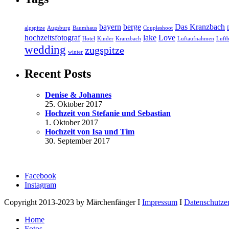
bayern
berge
Das Kranzbach
alpspitze
Augsburg
Baumhaus
Coupleshoot
hochzeitsfotograf
lake
Love
Hotel
Kinder
Kranzbach
Luftaufnahmen
Luftb
wedding
zugspitze
winter
Recent Posts
Denise & Johannes
25. Oktober 2017
Hochzeit von Stefanie und Sebastian
1. Oktober 2017
Hochzeit von Isa und Tim
30. September 2017
Facebook
Instagram
Copyright 2013-2023 by Märchenfänger I
Impressum
I
Datenschutze
Home
Fotos