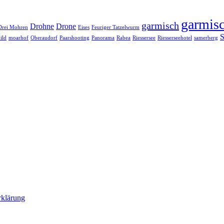
garmisc
garmisch
Drohne
Drone
Drei Mohren
Eises
Feuriger Tatzelwurm
S
ild
moarhof
Oberaudorf
Paarshooting
Panorama
Rabea
Riessersee
Riesserseehotel
samerberg
rklärung