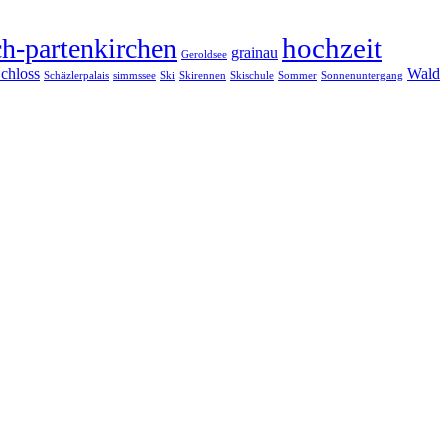
hochzeit
h-partenkirchen
grainau
Geroldsee
chloss
Wald
Schäzlerpalais
simmssee
Ski
Skirennen
Skischule
Sommer
Sonnenuntergang