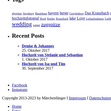
bayern
berge
Das Kranzbach
alpspitze
Augsburg
Baumhaus
Coupleshoot
hochzeitsfotograf
lake
Love
Hotel
Kinder
Kranzbach
Luftaufnahmen
Luftb
wedding
zugspitze
winter
Recent Posts
Denise & Johannes
25. Oktober 2017
Hochzeit von Stefanie und Sebastian
1. Oktober 2017
Hochzeit von Isa und Tim
30. September 2017
Facebook
Instagram
Copyright 2013-2023 by Märchenfänger I
Impressum
I
Datenschutze
Home
Fotos