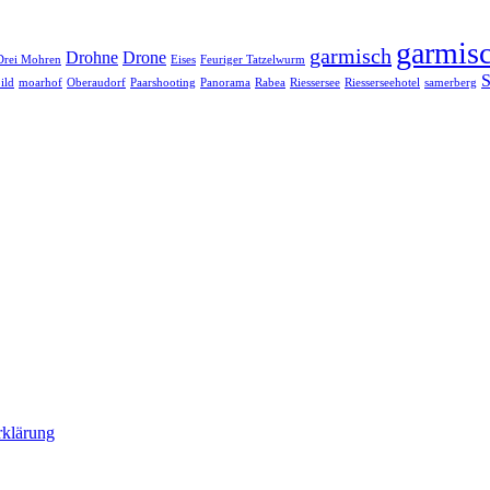
garmisc
garmisch
Drohne
Drone
Drei Mohren
Eises
Feuriger Tatzelwurm
S
ild
moarhof
Oberaudorf
Paarshooting
Panorama
Rabea
Riessersee
Riesserseehotel
samerberg
rklärung