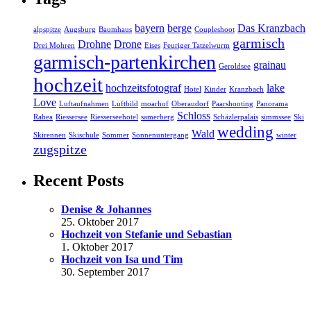
bayern
berge
Das Kranzbach
alpspitze
Augsburg
Baumhaus
Coupleshoot
garmisch
Drohne
Drone
Drei Mohren
Eises
Feuriger Tatzelwurm
garmisch-partenkirchen
grainau
Geroldsee
hochzeit
hochzeitsfotograf
lake
Hotel
Kinder
Kranzbach
Love
Luftaufnahmen
Luftbild
moarhof
Oberaudorf
Paarshooting
Panorama
Schloss
Rabea
Riessersee
Riesserseehotel
samerberg
Schäzlerpalais
simmssee
Ski
wedding
Wald
Skirennen
Skischule
Sommer
Sonnenuntergang
winter
zugspitze
Recent Posts
Denise & Johannes
25. Oktober 2017
Hochzeit von Stefanie und Sebastian
1. Oktober 2017
Hochzeit von Isa und Tim
30. September 2017