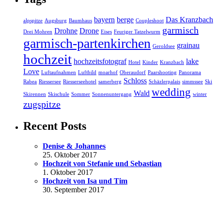
bayern
berge
Das Kranzbach
alpspitze
Augsburg
Baumhaus
Coupleshoot
garmisch
Drohne
Drone
Drei Mohren
Eises
Feuriger Tatzelwurm
garmisch-partenkirchen
grainau
Geroldsee
hochzeit
hochzeitsfotograf
lake
Hotel
Kinder
Kranzbach
Love
Luftaufnahmen
Luftbild
moarhof
Oberaudorf
Paarshooting
Panorama
Schloss
Rabea
Riessersee
Riesserseehotel
samerberg
Schäzlerpalais
simmssee
Ski
wedding
Wald
Skirennen
Skischule
Sommer
Sonnenuntergang
winter
zugspitze
Recent Posts
Denise & Johannes
25. Oktober 2017
Hochzeit von Stefanie und Sebastian
1. Oktober 2017
Hochzeit von Isa und Tim
30. September 2017