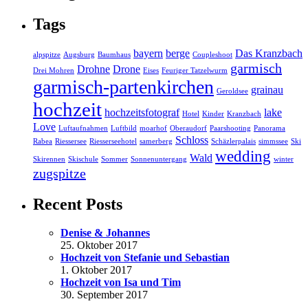
Tags
bayern
berge
Das Kranzbach
alpspitze
Augsburg
Baumhaus
Coupleshoot
garmisch
Drohne
Drone
Drei Mohren
Eises
Feuriger Tatzelwurm
garmisch-partenkirchen
grainau
Geroldsee
hochzeit
hochzeitsfotograf
lake
Hotel
Kinder
Kranzbach
Love
Luftaufnahmen
Luftbild
moarhof
Oberaudorf
Paarshooting
Panorama
Schloss
Rabea
Riessersee
Riesserseehotel
samerberg
Schäzlerpalais
simmssee
Ski
wedding
Wald
Skirennen
Skischule
Sommer
Sonnenuntergang
winter
zugspitze
Recent Posts
Denise & Johannes
25. Oktober 2017
Hochzeit von Stefanie und Sebastian
1. Oktober 2017
Hochzeit von Isa und Tim
30. September 2017