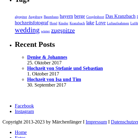
bayern
berge
Das Kranzbach
alpspitze
Augsburg
Baumhaus
Coupleshoot
hochzeitsfotograf
lake
Love
Hotel
Kinder
Kranzbach
Luftaufnahmen
Luftb
wedding
zugspitze
winter
Recent Posts
Denise & Johannes
25. Oktober 2017
Hochzeit von Stefanie und Sebastian
1. Oktober 2017
Hochzeit von Isa und Tim
30. September 2017
Facebook
Instagram
Copyright 2013-2023 by Märchenfänger I
Impressum
I
Datenschutze
Home
Fotos