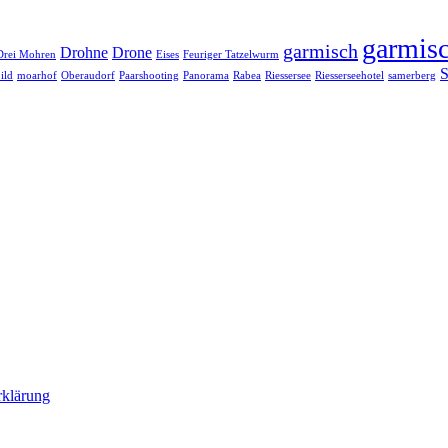
garmisc
garmisch
Drohne
Drone
Drei Mohren
Eises
Feuriger Tatzelwurm
S
ild
moarhof
Oberaudorf
Paarshooting
Panorama
Rabea
Riessersee
Riesserseehotel
samerberg
rklärung