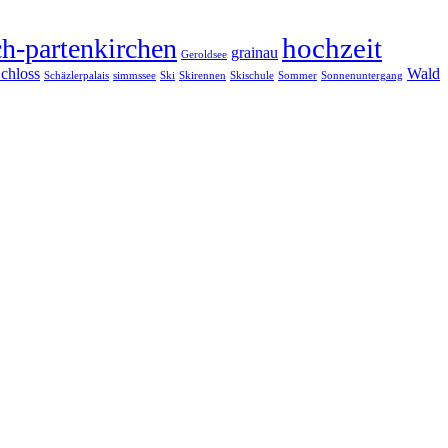
hochzeit
h-partenkirchen
grainau
Geroldsee
chloss
Wald
Schäzlerpalais
simmssee
Ski
Skirennen
Skischule
Sommer
Sonnenuntergang