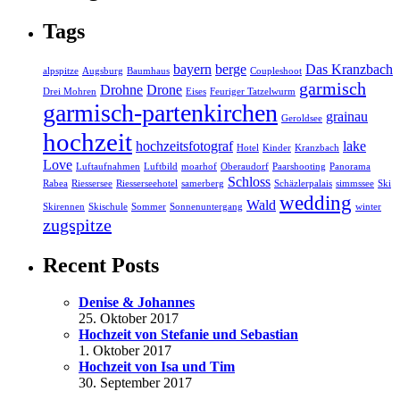
Tags
bayern
berge
Das Kranzbach
alpspitze
Augsburg
Baumhaus
Coupleshoot
garmisch
Drohne
Drone
Drei Mohren
Eises
Feuriger Tatzelwurm
garmisch-partenkirchen
grainau
Geroldsee
hochzeit
hochzeitsfotograf
lake
Hotel
Kinder
Kranzbach
Love
Luftaufnahmen
Luftbild
moarhof
Oberaudorf
Paarshooting
Panorama
Schloss
Rabea
Riessersee
Riesserseehotel
samerberg
Schäzlerpalais
simmssee
Ski
wedding
Wald
Skirennen
Skischule
Sommer
Sonnenuntergang
winter
zugspitze
Recent Posts
Denise & Johannes
25. Oktober 2017
Hochzeit von Stefanie und Sebastian
1. Oktober 2017
Hochzeit von Isa und Tim
30. September 2017