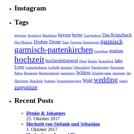
Instagram
Tags
bayern
berge
Das Kranzbach
alpspitze
Augsburg
Baumhaus
Coupleshoot
garmisch
Drohne
Drone
Drei Mohren
Eises
Feuriger Tatzelwurm
garmisch-partenkirchen
grainau
Geroldsee
hochzeit
hochzeitsfotograf
lake
Hotel
Kinder
Kranzbach
Love
Luftaufnahmen
Luftbild
moarhof
Oberaudorf
Paarshooting
Panorama
Schloss
Rabea
Riessersee
Riesserseehotel
samerberg
Schäzlerpalais
simmssee
Ski
wedding
Wald
Skirennen
Skischule
Sommer
Sonnenuntergang
winter
zugspitze
Recent Posts
Denise & Johannes
25. Oktober 2017
Hochzeit von Stefanie und Sebastian
1. Oktober 2017