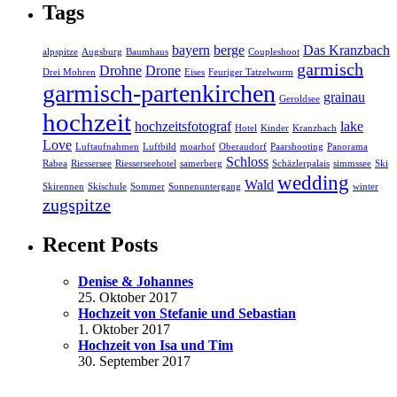
Tags
bayern
berge
Das Kranzbach
alpspitze
Augsburg
Baumhaus
Coupleshoot
garmisch
Drohne
Drone
Drei Mohren
Eises
Feuriger Tatzelwurm
garmisch-partenkirchen
grainau
Geroldsee
hochzeit
hochzeitsfotograf
lake
Hotel
Kinder
Kranzbach
Love
Luftaufnahmen
Luftbild
moarhof
Oberaudorf
Paarshooting
Panorama
Schloss
Rabea
Riessersee
Riesserseehotel
samerberg
Schäzlerpalais
simmssee
Ski
wedding
Wald
Skirennen
Skischule
Sommer
Sonnenuntergang
winter
zugspitze
Recent Posts
Denise & Johannes
25. Oktober 2017
Hochzeit von Stefanie und Sebastian
1. Oktober 2017
Hochzeit von Isa und Tim
30. September 2017