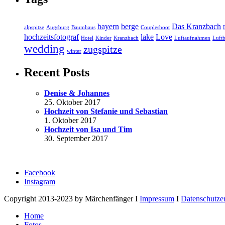
bayern
berge
Das Kranzbach
alpspitze
Augsburg
Baumhaus
Coupleshoot
hochzeitsfotograf
lake
Love
Hotel
Kinder
Kranzbach
Luftaufnahmen
Luftb
wedding
zugspitze
winter
Recent Posts
Denise & Johannes
25. Oktober 2017
Hochzeit von Stefanie und Sebastian
1. Oktober 2017
Hochzeit von Isa und Tim
30. September 2017
Facebook
Instagram
Copyright 2013-2023 by Märchenfänger I
Impressum
I
Datenschutze
Home
Fotos