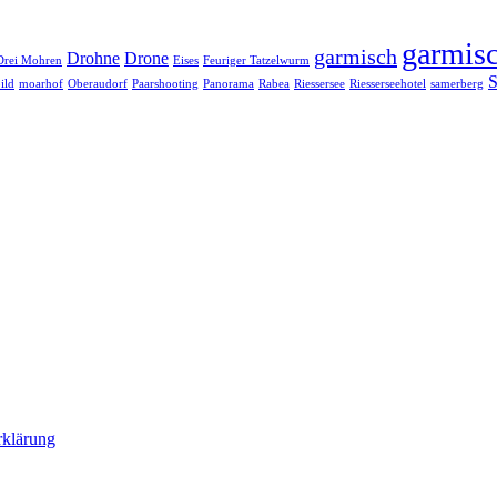
garmisc
garmisch
Drohne
Drone
Drei Mohren
Eises
Feuriger Tatzelwurm
S
ild
moarhof
Oberaudorf
Paarshooting
Panorama
Rabea
Riessersee
Riesserseehotel
samerberg
rklärung