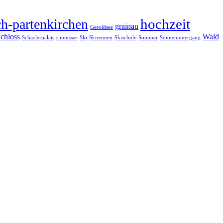
hochzeit
h-partenkirchen
grainau
Geroldsee
chloss
Wald
Schäzlerpalais
simmssee
Ski
Skirennen
Skischule
Sommer
Sonnenuntergang