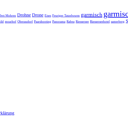
garmisc
garmisch
Drohne
Drone
Drei Mohren
Eises
Feuriger Tatzelwurm
S
ild
moarhof
Oberaudorf
Paarshooting
Panorama
Rabea
Riessersee
Riesserseehotel
samerberg
rklärung