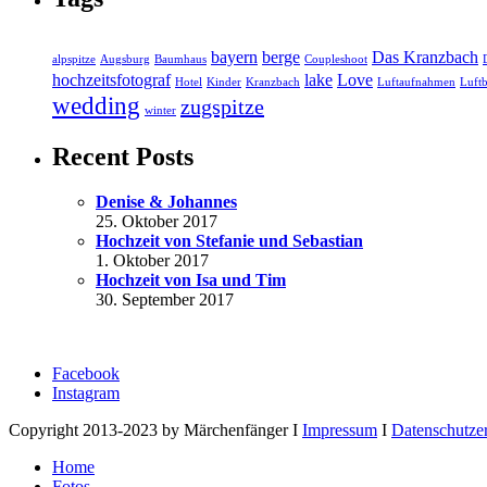
bayern
berge
Das Kranzbach
alpspitze
Augsburg
Baumhaus
Coupleshoot
hochzeitsfotograf
lake
Love
Hotel
Kinder
Kranzbach
Luftaufnahmen
Luftb
wedding
zugspitze
winter
Recent Posts
Denise & Johannes
25. Oktober 2017
Hochzeit von Stefanie und Sebastian
1. Oktober 2017
Hochzeit von Isa und Tim
30. September 2017
Facebook
Instagram
Copyright 2013-2023 by Märchenfänger I
Impressum
I
Datenschutze
Home
Fotos