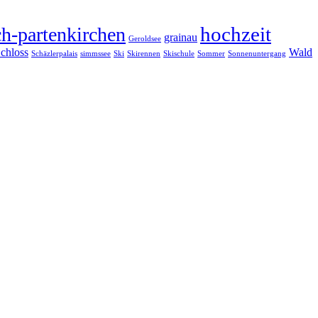
hochzeit
h-partenkirchen
grainau
Geroldsee
chloss
Wald
Schäzlerpalais
simmssee
Ski
Skirennen
Skischule
Sommer
Sonnenuntergang