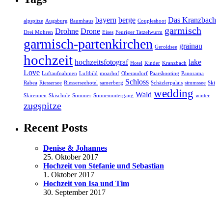
bayern
berge
Das Kranzbach
alpspitze
Augsburg
Baumhaus
Coupleshoot
garmisch
Drohne
Drone
Drei Mohren
Eises
Feuriger Tatzelwurm
garmisch-partenkirchen
grainau
Geroldsee
hochzeit
hochzeitsfotograf
lake
Hotel
Kinder
Kranzbach
Love
Luftaufnahmen
Luftbild
moarhof
Oberaudorf
Paarshooting
Panorama
Schloss
Rabea
Riessersee
Riesserseehotel
samerberg
Schäzlerpalais
simmssee
Ski
wedding
Wald
Skirennen
Skischule
Sommer
Sonnenuntergang
winter
zugspitze
Recent Posts
Denise & Johannes
25. Oktober 2017
Hochzeit von Stefanie und Sebastian
1. Oktober 2017
Hochzeit von Isa und Tim
30. September 2017