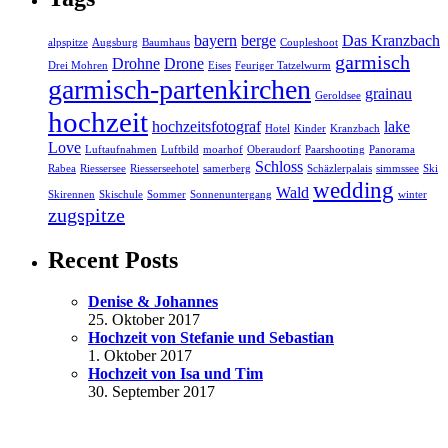
bayern
berge
Das Kranzbach
alpspitze
Augsburg
Baumhaus
Coupleshoot
garmisch
Drohne
Drone
Drei Mohren
Eises
Feuriger Tatzelwurm
garmisch-partenkirchen
grainau
Geroldsee
hochzeit
hochzeitsfotograf
lake
Hotel
Kinder
Kranzbach
Love
Luftaufnahmen
Luftbild
moarhof
Oberaudorf
Paarshooting
Panorama
Schloss
Rabea
Riessersee
Riesserseehotel
samerberg
Schäzlerpalais
simmssee
Ski
wedding
Wald
Skirennen
Skischule
Sommer
Sonnenuntergang
winter
zugspitze
Recent Posts
Denise & Johannes
25. Oktober 2017
Hochzeit von Stefanie und Sebastian
1. Oktober 2017
Hochzeit von Isa und Tim
30. September 2017