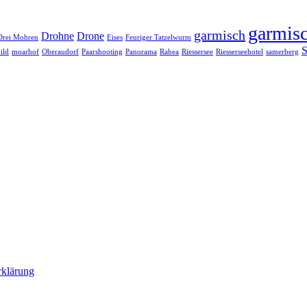
garmisc
garmisch
Drohne
Drone
Drei Mohren
Eises
Feuriger Tatzelwurm
S
ild
moarhof
Oberaudorf
Paarshooting
Panorama
Rabea
Riessersee
Riesserseehotel
samerberg
rklärung