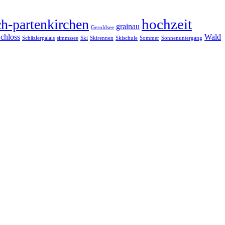
hochzeit
h-partenkirchen
grainau
Geroldsee
chloss
Wald
Schäzlerpalais
simmssee
Ski
Skirennen
Skischule
Sommer
Sonnenuntergang