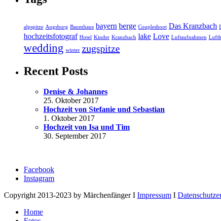
bayern
berge
Das Kranzbach
alpspitze
Augsburg
Baumhaus
Coupleshoot
hochzeitsfotograf
lake
Love
Hotel
Kinder
Kranzbach
Luftaufnahmen
Luftb
wedding
zugspitze
winter
Recent Posts
Denise & Johannes
25. Oktober 2017
Hochzeit von Stefanie und Sebastian
1. Oktober 2017
Hochzeit von Isa und Tim
30. September 2017
Facebook
Instagram
Copyright 2013-2023 by Märchenfänger I
Impressum
I
Datenschutze
Home
Fotos