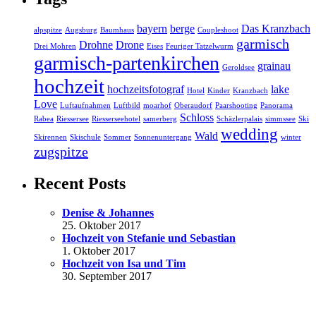
bayern
berge
Das Kranzbach
alpspitze
Augsburg
Baumhaus
Coupleshoot
garmisch
Drohne
Drone
Drei Mohren
Eises
Feuriger Tatzelwurm
garmisch-partenkirchen
grainau
Geroldsee
hochzeit
hochzeitsfotograf
lake
Hotel
Kinder
Kranzbach
Love
Luftaufnahmen
Luftbild
moarhof
Oberaudorf
Paarshooting
Panorama
Schloss
Rabea
Riessersee
Riesserseehotel
samerberg
Schäzlerpalais
simmssee
Ski
wedding
Wald
Skirennen
Skischule
Sommer
Sonnenuntergang
winter
zugspitze
Recent Posts
Denise & Johannes
25. Oktober 2017
Hochzeit von Stefanie und Sebastian
1. Oktober 2017
Hochzeit von Isa und Tim
30. September 2017