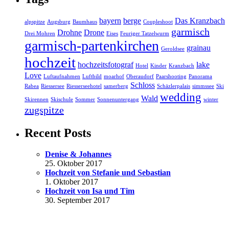
bayern
berge
Das Kranzbach
alpspitze
Augsburg
Baumhaus
Coupleshoot
garmisch
Drohne
Drone
Drei Mohren
Eises
Feuriger Tatzelwurm
garmisch-partenkirchen
grainau
Geroldsee
hochzeit
hochzeitsfotograf
lake
Hotel
Kinder
Kranzbach
Love
Luftaufnahmen
Luftbild
moarhof
Oberaudorf
Paarshooting
Panorama
Schloss
Rabea
Riessersee
Riesserseehotel
samerberg
Schäzlerpalais
simmssee
Ski
wedding
Wald
Skirennen
Skischule
Sommer
Sonnenuntergang
winter
zugspitze
Recent Posts
Denise & Johannes
25. Oktober 2017
Hochzeit von Stefanie und Sebastian
1. Oktober 2017
Hochzeit von Isa und Tim
30. September 2017