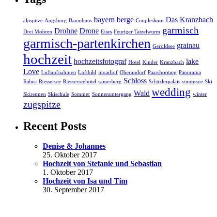
bayern
berge
Das Kranzbach
alpspitze
Augsburg
Baumhaus
Coupleshoot
garmisch
Drohne
Drone
Drei Mohren
Eises
Feuriger Tatzelwurm
garmisch-partenkirchen
grainau
Geroldsee
hochzeit
hochzeitsfotograf
lake
Hotel
Kinder
Kranzbach
Love
Luftaufnahmen
Luftbild
moarhof
Oberaudorf
Paarshooting
Panorama
Schloss
Rabea
Riessersee
Riesserseehotel
samerberg
Schäzlerpalais
simmssee
Ski
wedding
Wald
Skirennen
Skischule
Sommer
Sonnenuntergang
winter
zugspitze
Recent Posts
Denise & Johannes
25. Oktober 2017
Hochzeit von Stefanie und Sebastian
1. Oktober 2017
Hochzeit von Isa und Tim
30. September 2017