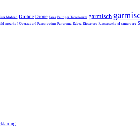
garmisc
garmisch
Drohne
Drone
Drei Mohren
Eises
Feuriger Tatzelwurm
S
ild
moarhof
Oberaudorf
Paarshooting
Panorama
Rabea
Riessersee
Riesserseehotel
samerberg
rklärung