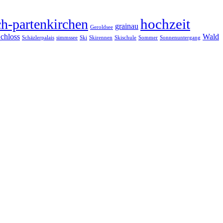
hochzeit
h-partenkirchen
grainau
Geroldsee
chloss
Wald
Schäzlerpalais
simmssee
Ski
Skirennen
Skischule
Sommer
Sonnenuntergang