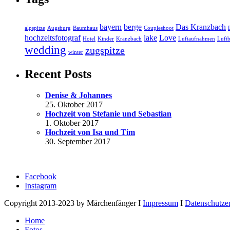
bayern
berge
Das Kranzbach
alpspitze
Augsburg
Baumhaus
Coupleshoot
hochzeitsfotograf
lake
Love
Hotel
Kinder
Kranzbach
Luftaufnahmen
Luftb
wedding
zugspitze
winter
Recent Posts
Denise & Johannes
25. Oktober 2017
Hochzeit von Stefanie und Sebastian
1. Oktober 2017
Hochzeit von Isa und Tim
30. September 2017
Facebook
Instagram
Copyright 2013-2023 by Märchenfänger I
Impressum
I
Datenschutze
Home
Fotos