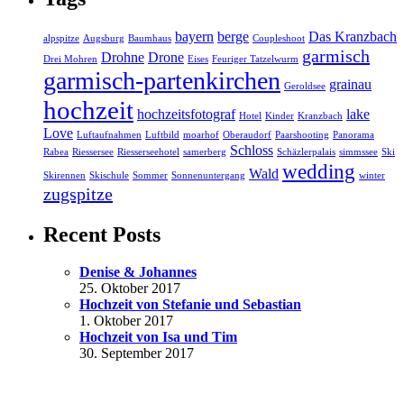
bayern
berge
Das Kranzbach
alpspitze
Augsburg
Baumhaus
Coupleshoot
garmisch
Drohne
Drone
Drei Mohren
Eises
Feuriger Tatzelwurm
garmisch-partenkirchen
grainau
Geroldsee
hochzeit
hochzeitsfotograf
lake
Hotel
Kinder
Kranzbach
Love
Luftaufnahmen
Luftbild
moarhof
Oberaudorf
Paarshooting
Panorama
Schloss
Rabea
Riessersee
Riesserseehotel
samerberg
Schäzlerpalais
simmssee
Ski
wedding
Wald
Skirennen
Skischule
Sommer
Sonnenuntergang
winter
zugspitze
Recent Posts
Denise & Johannes
25. Oktober 2017
Hochzeit von Stefanie und Sebastian
1. Oktober 2017
Hochzeit von Isa und Tim
30. September 2017