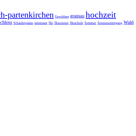
hochzeit
h-partenkirchen
grainau
Geroldsee
chloss
Wald
Schäzlerpalais
simmssee
Ski
Skirennen
Skischule
Sommer
Sonnenuntergang