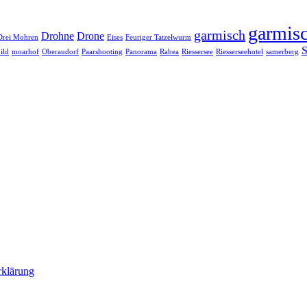
garmisc
garmisch
Drohne
Drone
Drei Mohren
Eises
Feuriger Tatzelwurm
S
ild
moarhof
Oberaudorf
Paarshooting
Panorama
Rabea
Riessersee
Riesserseehotel
samerberg
rklärung