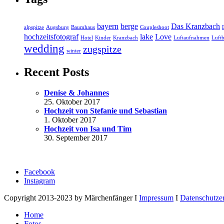
bayern
berge
Das Kranzbach
alpspitze
Augsburg
Baumhaus
Coupleshoot
hochzeitsfotograf
lake
Love
Hotel
Kinder
Kranzbach
Luftaufnahmen
Luftb
wedding
zugspitze
winter
Recent Posts
Denise & Johannes
25. Oktober 2017
Hochzeit von Stefanie und Sebastian
1. Oktober 2017
Hochzeit von Isa und Tim
30. September 2017
Facebook
Instagram
Copyright 2013-2023 by Märchenfänger I
Impressum
I
Datenschutze
Home
Fotos