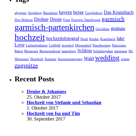
bayern
berge
Das Kranzbach
alpspitze
Augsburg
Baumhaus
Coupleshoot
garmisch
Drohne
Drone
Drei Mohren
Eises
Feuriger Tatzelwurm
garmisch-partenkirchen
grainau
Geroldsee
hochzeit
hochzeitsfotograf
lake
Hotel
Kinder
Kranzbach
Love
Luftaufnahmen
Luftbild
moarhof
Oberaudorf
Paarshooting
Panorama
Schloss
Rabea
Riessersee
Riesserseehotel
samerberg
Schäzlerpalais
simmssee
Ski
wedding
Wald
Skirennen
Skischule
Sommer
Sonnenuntergang
winter
zugspitze
Recent Posts
Denise & Johannes
25. Oktober 2017
Hochzeit von Stefanie und Sebastian
1. Oktober 2017
Hochzeit von Isa und Tim
30. September 2017