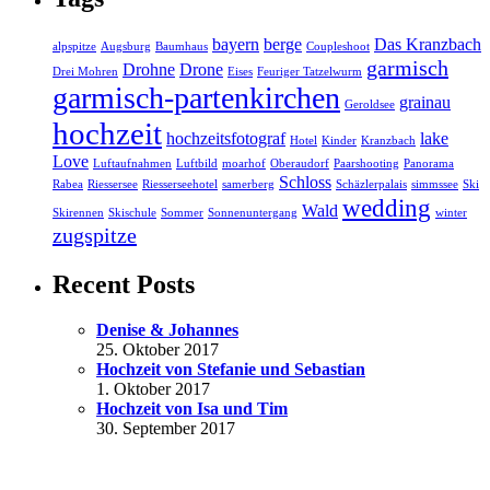
bayern
berge
Das Kranzbach
alpspitze
Augsburg
Baumhaus
Coupleshoot
garmisch
Drohne
Drone
Drei Mohren
Eises
Feuriger Tatzelwurm
garmisch-partenkirchen
grainau
Geroldsee
hochzeit
hochzeitsfotograf
lake
Hotel
Kinder
Kranzbach
Love
Luftaufnahmen
Luftbild
moarhof
Oberaudorf
Paarshooting
Panorama
Schloss
Rabea
Riessersee
Riesserseehotel
samerberg
Schäzlerpalais
simmssee
Ski
wedding
Wald
Skirennen
Skischule
Sommer
Sonnenuntergang
winter
zugspitze
Recent Posts
Denise & Johannes
25. Oktober 2017
Hochzeit von Stefanie und Sebastian
1. Oktober 2017
Hochzeit von Isa und Tim
30. September 2017