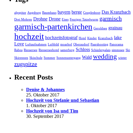
bayern
berge
Das Kranzbach
alpspitze
Augsburg
Baumhaus
Coupleshoot
garmisch
Drohne
Drone
Drei Mohren
Eises
Feuriger Tatzelwurm
garmisch-partenkirchen
grainau
Geroldsee
hochzeit
hochzeitsfotograf
lake
Hotel
Kinder
Kranzbach
Love
Luftaufnahmen
Luftbild
moarhof
Oberaudorf
Paarshooting
Panorama
Schloss
Rabea
Riessersee
Riesserseehotel
samerberg
Schäzlerpalais
simmssee
Ski
wedding
Wald
Skirennen
Skischule
Sommer
Sonnenuntergang
winter
zugspitze
Recent Posts
Denise & Johannes
25. Oktober 2017
Hochzeit von Stefanie und Sebastian
1. Oktober 2017
Hochzeit von Isa und Tim
30. September 2017