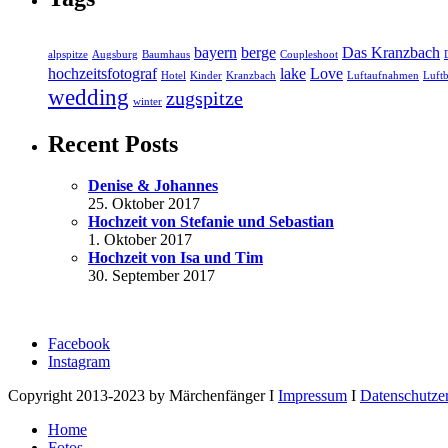
bayern
berge
Das Kranzbach
alpspitze
Augsburg
Baumhaus
Coupleshoot
hochzeitsfotograf
lake
Love
Hotel
Kinder
Kranzbach
Luftaufnahmen
Luftb
wedding
zugspitze
winter
Recent Posts
Denise & Johannes
25. Oktober 2017
Hochzeit von Stefanie und Sebastian
1. Oktober 2017
Hochzeit von Isa und Tim
30. September 2017
Facebook
Instagram
Copyright 2013-2023 by Märchenfänger I
Impressum
I
Datenschutze
Home
Fotos