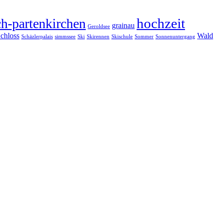
hochzeit
h-partenkirchen
grainau
Geroldsee
chloss
Wald
Schäzlerpalais
simmssee
Ski
Skirennen
Skischule
Sommer
Sonnenuntergang