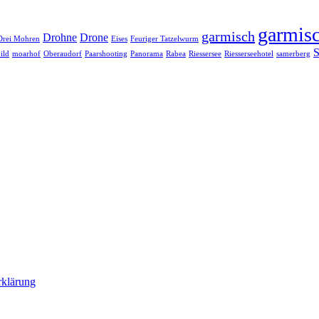
garmisc
garmisch
Drohne
Drone
Drei Mohren
Eises
Feuriger Tatzelwurm
S
ild
moarhof
Oberaudorf
Paarshooting
Panorama
Rabea
Riessersee
Riesserseehotel
samerberg
rklärung