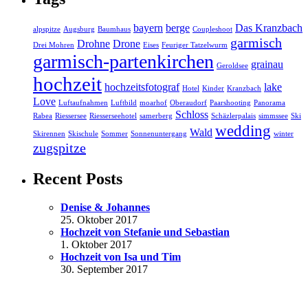
bayern
berge
Das Kranzbach
alpspitze
Augsburg
Baumhaus
Coupleshoot
garmisch
Drohne
Drone
Drei Mohren
Eises
Feuriger Tatzelwurm
garmisch-partenkirchen
grainau
Geroldsee
hochzeit
hochzeitsfotograf
lake
Hotel
Kinder
Kranzbach
Love
Luftaufnahmen
Luftbild
moarhof
Oberaudorf
Paarshooting
Panorama
Schloss
Rabea
Riessersee
Riesserseehotel
samerberg
Schäzlerpalais
simmssee
Ski
wedding
Wald
Skirennen
Skischule
Sommer
Sonnenuntergang
winter
zugspitze
Recent Posts
Denise & Johannes
25. Oktober 2017
Hochzeit von Stefanie und Sebastian
1. Oktober 2017
Hochzeit von Isa und Tim
30. September 2017