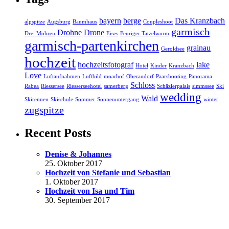
bayern
berge
Das Kranzbach
alpspitze
Augsburg
Baumhaus
Coupleshoot
garmisch
Drohne
Drone
Drei Mohren
Eises
Feuriger Tatzelwurm
garmisch-partenkirchen
grainau
Geroldsee
hochzeit
hochzeitsfotograf
lake
Hotel
Kinder
Kranzbach
Love
Luftaufnahmen
Luftbild
moarhof
Oberaudorf
Paarshooting
Panorama
Schloss
Rabea
Riessersee
Riesserseehotel
samerberg
Schäzlerpalais
simmssee
Ski
wedding
Wald
Skirennen
Skischule
Sommer
Sonnenuntergang
winter
zugspitze
Recent Posts
Denise & Johannes
25. Oktober 2017
Hochzeit von Stefanie und Sebastian
1. Oktober 2017
Hochzeit von Isa und Tim
30. September 2017