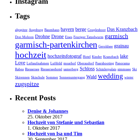
Instagram
Tags
bayern
berge
Das Kranzbach
alpspitze
Augsburg
Baumhaus
Coupleshoot
garmisch
Drohne
Drone
Drei Mohren
Eises
Feuriger Tatzelwurm
garmisch-partenkirchen
grainau
Geroldsee
hochzeit
hochzeitsfotograf
lake
Hotel
Kinder
Kranzbach
Love
Luftaufnahmen
Luftbild
moarhof
Oberaudorf
Paarshooting
Panorama
Schloss
Rabea
Riessersee
Riesserseehotel
samerberg
Schäzlerpalais
simmssee
Ski
wedding
Wald
Skirennen
Skischule
Sommer
Sonnenuntergang
winter
zugspitze
Recent Posts
Denise & Johannes
25. Oktober 2017
Hochzeit von Stefanie und Sebastian
1. Oktober 2017
Hochzeit von Isa und Tim
30. September 2017