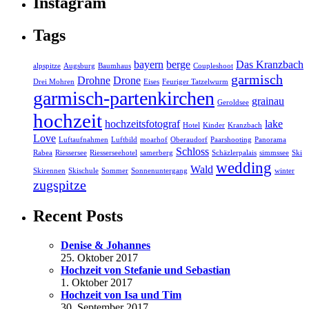
Instagram
Tags
bayern
berge
Das Kranzbach
alpspitze
Augsburg
Baumhaus
Coupleshoot
garmisch
Drohne
Drone
Drei Mohren
Eises
Feuriger Tatzelwurm
garmisch-partenkirchen
grainau
Geroldsee
hochzeit
hochzeitsfotograf
lake
Hotel
Kinder
Kranzbach
Love
Luftaufnahmen
Luftbild
moarhof
Oberaudorf
Paarshooting
Panorama
Schloss
Rabea
Riessersee
Riesserseehotel
samerberg
Schäzlerpalais
simmssee
Ski
wedding
Wald
Skirennen
Skischule
Sommer
Sonnenuntergang
winter
zugspitze
Recent Posts
Denise & Johannes
25. Oktober 2017
Hochzeit von Stefanie und Sebastian
1. Oktober 2017
Hochzeit von Isa und Tim
30. September 2017