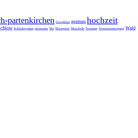
hochzeit
h-partenkirchen
grainau
Geroldsee
chloss
Wald
Schäzlerpalais
simmssee
Ski
Skirennen
Skischule
Sommer
Sonnenuntergang