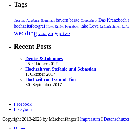
Tags
bayern
berge
Das Kranzbach
alpspitze
Augsburg
Baumhaus
Coupleshoot
hochzeitsfotograf
lake
Love
Hotel
Kinder
Kranzbach
Luftaufnahmen
Luftb
wedding
zugspitze
winter
Recent Posts
Denise & Johannes
25. Oktober 2017
Hochzeit von Stefanie und Sebastian
1. Oktober 2017
Hochzeit von Isa und Tim
30. September 2017
Facebook
Instagram
Copyright 2013-2023 by Märchenfänger I
Impressum
I
Datenschutze
Home