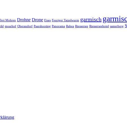
garmisc
garmisch
Drohne
Drone
Drei Mohren
Eises
Feuriger Tatzelwurm
S
ild
moarhof
Oberaudorf
Paarshooting
Panorama
Rabea
Riessersee
Riesserseehotel
samerberg
rklärung