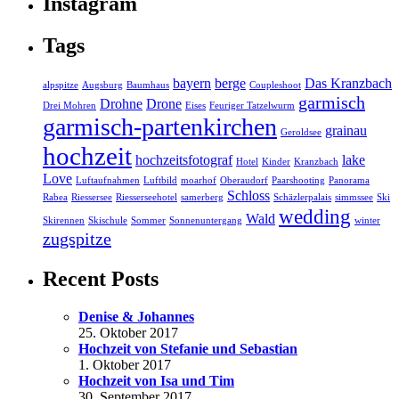
Instagram
Tags
bayern
berge
Das Kranzbach
alpspitze
Augsburg
Baumhaus
Coupleshoot
garmisch
Drohne
Drone
Drei Mohren
Eises
Feuriger Tatzelwurm
garmisch-partenkirchen
grainau
Geroldsee
hochzeit
hochzeitsfotograf
lake
Hotel
Kinder
Kranzbach
Love
Luftaufnahmen
Luftbild
moarhof
Oberaudorf
Paarshooting
Panorama
Schloss
Rabea
Riessersee
Riesserseehotel
samerberg
Schäzlerpalais
simmssee
Ski
wedding
Wald
Skirennen
Skischule
Sommer
Sonnenuntergang
winter
zugspitze
Recent Posts
Denise & Johannes
25. Oktober 2017
Hochzeit von Stefanie und Sebastian
1. Oktober 2017
Hochzeit von Isa und Tim
30. September 2017