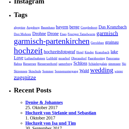
Instagram
Tags
bayern
berge
Das Kranzbach
alpspitze
Augsburg
Baumhaus
Coupleshoot
garmisch
Drohne
Drone
Drei Mohren
Eises
Feuriger Tatzelwurm
garmisch-partenkirchen
grainau
Geroldsee
hochzeit
hochzeitsfotograf
lake
Hotel
Kinder
Kranzbach
Love
Luftaufnahmen
Luftbild
moarhof
Oberaudorf
Paarshooting
Panorama
Schloss
Rabea
Riessersee
Riesserseehotel
samerberg
Schäzlerpalais
simmssee
Ski
wedding
Wald
Skirennen
Skischule
Sommer
Sonnenuntergang
winter
zugspitze
Recent Posts
Denise & Johannes
25. Oktober 2017
Hochzeit von Stefanie und Sebastian
1. Oktober 2017
Hochzeit von Isa und Tim
30. September 2017