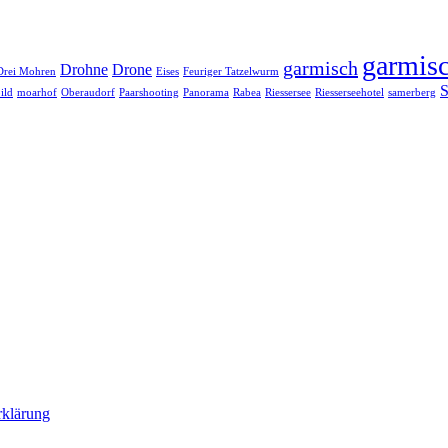
garmisc
garmisch
Drohne
Drone
Drei Mohren
Eises
Feuriger Tatzelwurm
S
ild
moarhof
Oberaudorf
Paarshooting
Panorama
Rabea
Riessersee
Riesserseehotel
samerberg
rklärung