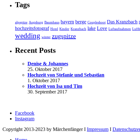
Tags
bayern
berge
Das Kranzbach
alpspitze
Augsburg
Baumhaus
Coupleshoot
hochzeitsfotograf
lake
Love
Hotel
Kinder
Kranzbach
Luftaufnahmen
Luftb
wedding
zugspitze
winter
Recent Posts
Denise & Johannes
25. Oktober 2017
Hochzeit von Stefanie und Sebastian
1. Oktober 2017
Hochzeit von Isa und Tim
30. September 2017
Facebook
Instagram
Copyright 2013-2023 by Märchenfänger I
Impressum
I
Datenschutze
Home