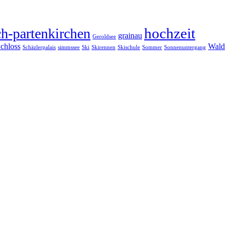
hochzeit
h-partenkirchen
grainau
Geroldsee
chloss
Wald
Schäzlerpalais
simmssee
Ski
Skirennen
Skischule
Sommer
Sonnenuntergang