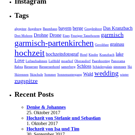
Instagram
Tags
bayern
berge
Das Kranzbach
alpspitze
Augsburg
Baumhaus
Coupleshoot
garmisch
Drohne
Drone
Drei Mohren
Eises
Feuriger Tatzelwurm
garmisch-partenkirchen
grainau
Geroldsee
hochzeit
hochzeitsfotograf
lake
Hotel
Kinder
Kranzbach
Love
Luftaufnahmen
Luftbild
moarhof
Oberaudorf
Paarshooting
Panorama
Schloss
Rabea
Riessersee
Riesserseehotel
samerberg
Schäzlerpalais
simmssee
Ski
wedding
Wald
Skirennen
Skischule
Sommer
Sonnenuntergang
winter
zugspitze
Recent Posts
Denise & Johannes
25. Oktober 2017
Hochzeit von Stefanie und Sebastian
1. Oktober 2017
Hochzeit von Isa und Tim
30. September 2017