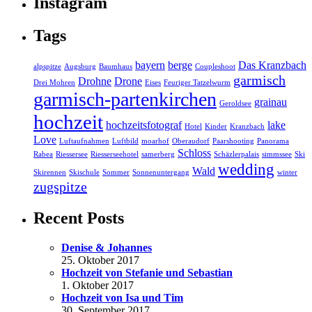
Instagram
Tags
bayern
berge
Das Kranzbach
alpspitze
Augsburg
Baumhaus
Coupleshoot
garmisch
Drohne
Drone
Drei Mohren
Eises
Feuriger Tatzelwurm
garmisch-partenkirchen
grainau
Geroldsee
hochzeit
hochzeitsfotograf
lake
Hotel
Kinder
Kranzbach
Love
Luftaufnahmen
Luftbild
moarhof
Oberaudorf
Paarshooting
Panorama
Schloss
Rabea
Riessersee
Riesserseehotel
samerberg
Schäzlerpalais
simmssee
Ski
wedding
Wald
Skirennen
Skischule
Sommer
Sonnenuntergang
winter
zugspitze
Recent Posts
Denise & Johannes
25. Oktober 2017
Hochzeit von Stefanie und Sebastian
1. Oktober 2017
Hochzeit von Isa und Tim
30. September 2017