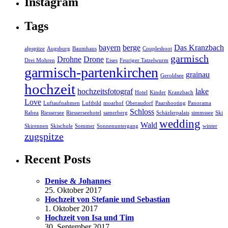
Instagram
Tags
bayern
berge
Das Kranzbach
alpspitze
Augsburg
Baumhaus
Coupleshoot
garmisch
Drohne
Drone
Drei Mohren
Eises
Feuriger Tatzelwurm
garmisch-partenkirchen
grainau
Geroldsee
hochzeit
hochzeitsfotograf
lake
Hotel
Kinder
Kranzbach
Love
Luftaufnahmen
Luftbild
moarhof
Oberaudorf
Paarshooting
Panorama
Schloss
Rabea
Riessersee
Riesserseehotel
samerberg
Schäzlerpalais
simmssee
Ski
wedding
Wald
Skirennen
Skischule
Sommer
Sonnenuntergang
winter
zugspitze
Recent Posts
Denise & Johannes
25. Oktober 2017
Hochzeit von Stefanie und Sebastian
1. Oktober 2017
Hochzeit von Isa und Tim
30. September 2017